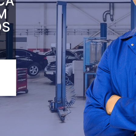
CA
M
OS